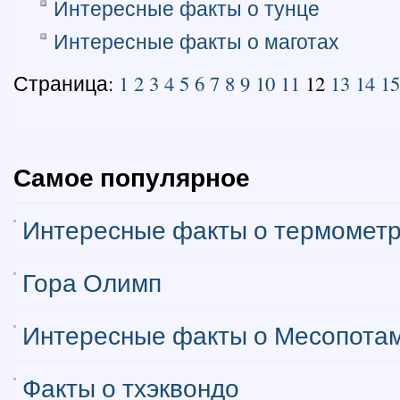
Интересные факты о тунце
Интересные факты о маготах
Страница:
1
2
3
4
5
6
7
8
9
10
11
12
13
14
15
Самое популярное
Интересные факты о термомет
Гора Олимп
Интересные факты о Месопота
Факты о тхэквондо