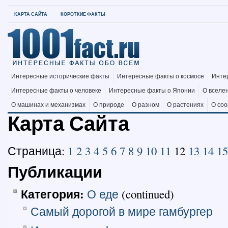
КАРТА САЙТА
КОРОТКИЕ ФАКТЫ
Интересные исторические факты
Интересные факты о космосе
Инте
Интересные факты о человеке
Интересные факты о Японии
О вселе
О машинах и механизмах
О природе
О разном
О растениях
О со
Карта Сайта
Страница:
1
2
3
4
5
6
7
8
9
10
11
12
13
14
15
Публикации
Категория:
О еде
(continued)
Самый дорогой в мире гамбургер