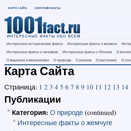
КАРТА САЙТА
КОРОТКИЕ ФАКТЫ
Интересные исторические факты
Интересные факты о космосе
Инте
Интересные факты о человеке
Интересные факты о Японии
О вселе
О машинах и механизмах
О природе
О разном
О растениях
О со
Карта Сайта
Страница:
1
2
3
4
5
6
7
8
9
10
11
12
13
14
Публикации
Категория:
О природе
(continued)
Интересные факты о жемчуге