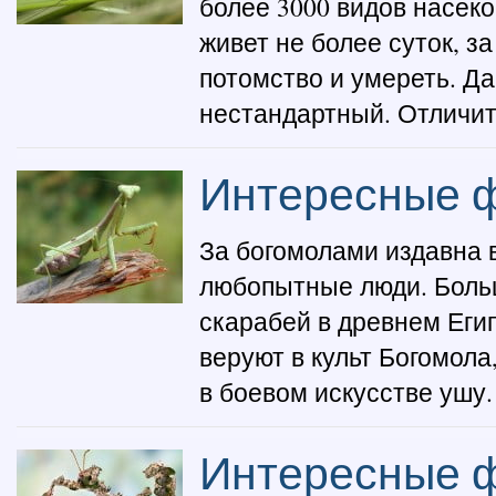
более 3000 видов насек
живет не более суток, з
потомство и умереть. Да
нестандартный. Отличите
Интересные ф
За богомолами издавна 
любопытные люди. Больш
скарабей в древнем Еги
веруют в культ Богомола
в боевом искусстве ушу.
Интересные ф