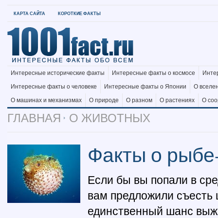
КАРТА САЙТА
КОРОТКИЕ ФАКТЫ
Интересные исторические факты
Интересные факты о космосе
Инте
Интересные факты о человеке
Интересные факты о Японии
О вселе
О машинах и механизмах
О природе
О разном
О растениях
О со
ГЛАВНАЯ
О ЖИВОТНЫХ
Факты о рыбе
Если бы вы попали в ср
вам предложили съесть 
единственный шанс выж