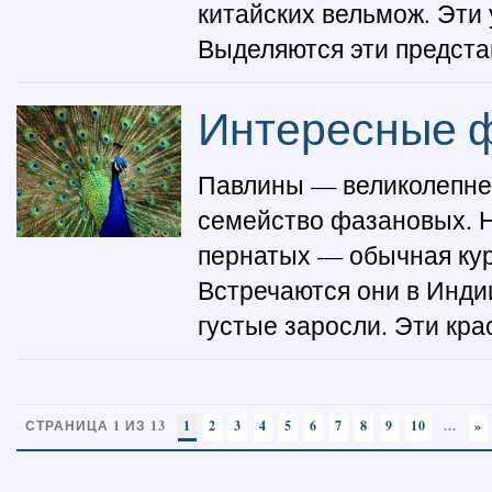
китайских вельмож. Эти
Выделяются эти представ
Интересные ф
Павлины — великолепне
семейство фазановых. Н
пернатых — обычная кур
Встречаются они в Инди
густые заросли. Эти кра
СТРАНИЦА 1 ИЗ 13
1
2
3
4
5
6
7
8
9
10
...
»