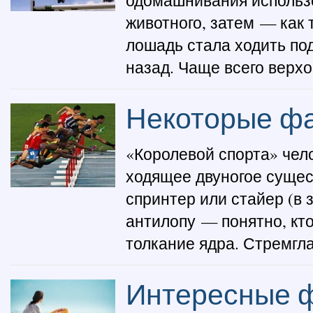
одомашнивания использо
животного, затем — как 
лошадь стала ходить под
назад. Чаще всего верхо
Некоторые фа
«Королевой спорта» чело
ходящее двуногое сущес
спринтер или стайер (в 
антилопу — понятно, кт
толкание ядра. Стремглав
Интересные ф