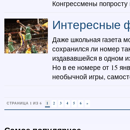
Конгрессмены попросту 
Интересные ф
Даже школьная газета м
сохранился ли номер та
издававшейся в одном и
Но в ее номере от 15 ян
необычной игры, самост
СТРАНИЦА 1 ИЗ 6
1
2
3
4
5
6
»