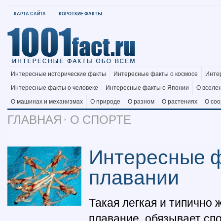
КАРТА САЙТА
КОРОТКИЕ ФАКТЫ
Интересные исторические факты
Интересные факты о космосе
Инте
Интересные факты о человеке
Интересные факты о Японии
О вселе
О машинах и механизмах
О природе
О разном
О растениях
О со
ГЛАВНАЯ
О СПОРТЕ
Интересные ф
плавании
Такая легкая и типично 
плавание, обязывает сп