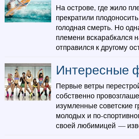
На острове, где жило пл
прекратили плодоносить
голодная смерть. Но од
племени вскарабкался н
отправился к другому ос
Интересные ф
Первые ветры перестрой
собственно провозглаше
изумленные советские г
молодых и по-спортивно
своей любимицей — изве