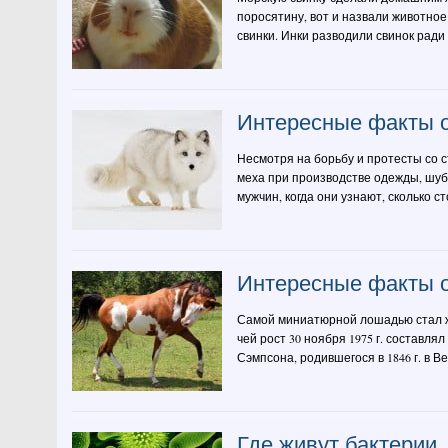
поросятину, вот и назвали животное
свинки. Инки разводили свинок ради
Интересные факты 
Несмотря на борьбу и протесты со 
меха при производстве одежды, шуб
мужчин, когда они узнают, сколько с
Интересные факты 
Самой миниатюрной лошадью стал ж
чей рост 30 ноября 1975 г. составля
Сэмпсона, родившегося в 1846 г. в Вел
Где живут бактерии