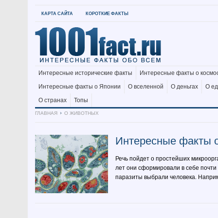
КАРТА САЙТА
КОРОТКИЕ ФАКТЫ
Интересные исторические факты
Интересные факты о космо
Интересные факты о Японии
О вселенной
О деньгах
О е
О странах
Топы
ГЛАВНАЯ
О ЖИВОТНЫХ
Интересные факты о
Речь пойдет о простейших микроорг
лет они сформировали в себе почти
паразиты выбрали человека. Наприме