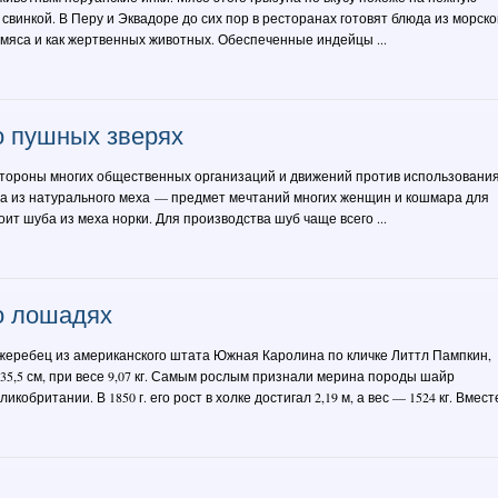
 свинкой. В Перу и Эквадоре до сих пор в ресторанах готовят блюда из морско
 мяса и как жертвенных животных. Обеспеченные индейцы ...
о пушных зверях
стороны многих общественных организаций и движений против использовани
а из натурального меха — предмет мечтаний многих женщин и кошмара для
тоит шуба из меха норки. Для производства шуб чаще всего ...
о лошадях
еребец из американского штата Южная Каролина по кличке Литтл Пампкин,
л 35,5 см, при весе 9,07 кг. Самым рослым признали мерина породы шайр
икобритании. В 1850 г. его рост в холке достигал 2,19 м, а вес — 1524 кг. Вместе 