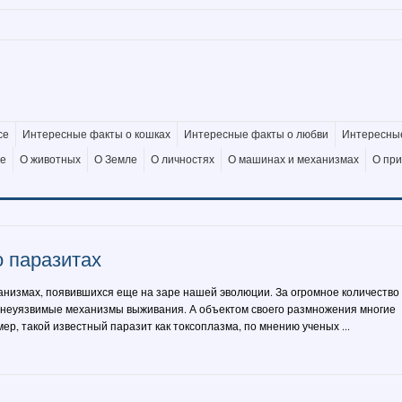
се
Интересные факты о кошках
Интересные факты о любви
Интересные
де
О животных
О Земле
О личностях
О машинах и механизмах
О пр
 паразитах
анизмах, появившихся еще на заре нашей эволюции. За огромное количество
 неуязвимые механизмы выживания. А объектом своего размножения многие
р, такой известный паразит как токсоплазма, по мнению ученых ...