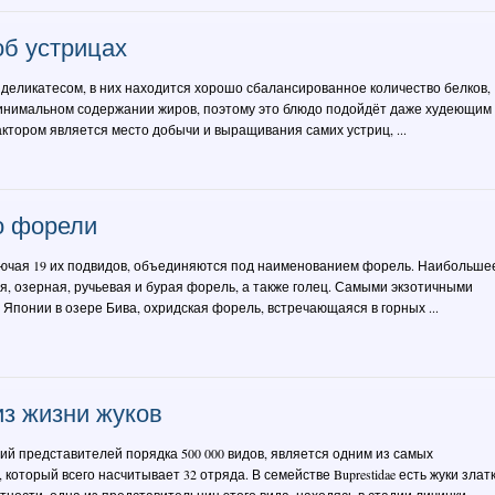
б устрицах
деликатесом, в них находится хорошо сбалансированное количество белков,
минимальном содержании жиров, поэтому это блюдо подойдёт даже худеющим
тором является место добычи и выращивания самих устриц, ...
о форели
лючая 19 их подвидов, объединяются под наименованием форель. Наибольше
, озерная, ручьевая и бурая форель, а также голец. Самыми экзотичными
Японии в озере Бива, охридская форель, встречающаяся в горных ...
з жизни жуков
щий представителей порядка 500 000 видов, является одним из самых
который всего насчитывает 32 отряда. В семействе Buprestidae есть жуки златк