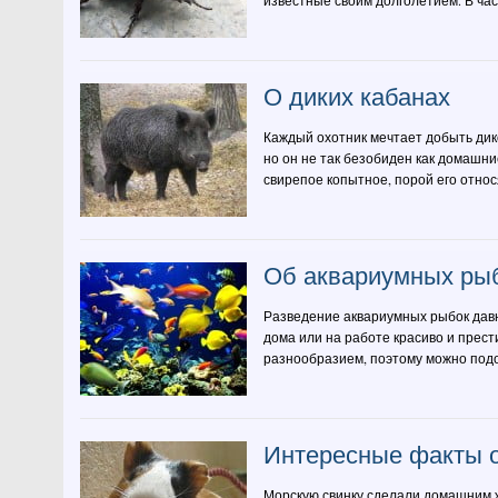
известные своим долголетием. В част
О диких кабанах
Каждый охотник мечтает добыть диког
но он не так безобиден как домашни
свирепое копытное, порой его относя
Об аквариумных ры
Разведение аквариумных рыбок давн
дома или на работе красиво и прес
разнообразием, поэтому можно подо
Интересные факты о
Морскую свинку сделали домашним ж