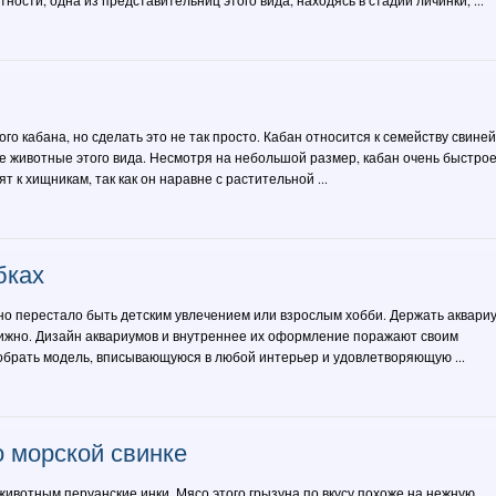
ности, одна из представительниц этого вида, находясь в стадии личинки, ...
о кабана, но сделать это не так просто. Кабан относится к семейству свиней
е животные этого вида. Несмотря на небольшой размер, кабан очень быстрое
т к хищникам, так как он наравне с растительной ...
бках
о перестало быть детским увлечением или взрослым хобби. Держать аквари
тижно. Дизайн аквариумов и внутреннее их оформление поражают своим
брать модель, вписывающуюся в любой интерьер и удовлетворяющую ...
 морской свинке
ивотным перуанские инки. Мясо этого грызуна по вкусу похоже на нежную