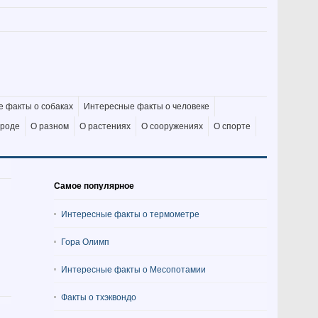
 факты о собаках
Интересные факты о человеке
ироде
О разном
О растениях
О сооружениях
О спорте
Самое популярное
Интересные факты о термометре
Гора Олимп
Интересные факты о Месопотамии
Факты о тхэквондо