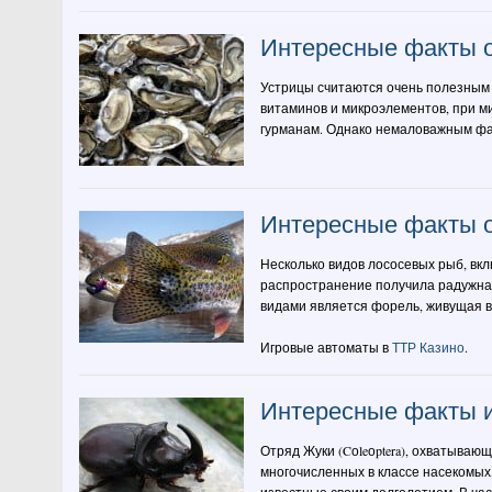
Интересные факты о
Устрицы считаются очень полезным 
витаминов и микроэлементов, при 
гурманам. Однако немаловажным фак
Интересные факты 
Несколько видов лососевых рыб, вк
распространение получила радужная
видами является форель, живущая в 
Игровые автоматы в
ТТР Казино
.
Интересные факты и
Отряд Жуки (Cоleоptera), охватываю
многочисленных в классе насекомых, 