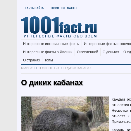
КАРТА САЙТА
КОРОТКИЕ ФАКТЫ
Интересные исторические факты
Интересные факты о космо
Интересные факты о Японии
О вселенной
О деньгах
О е
О странах
Топы
ГЛАВНАЯ
О ЖИВОТНЫХ
О ДИКИХ КАБАНАХ
О диких кабанах
Каждый ох
относится 
Несмотря 
относят к
Примечател
Кабаны от