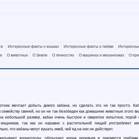
се
Интересные факты о кошках
Интересные факты о любви
Интересные
де
О животных
О Земле
О личностях
О машинах и механизмах
О пр
отник мечтает добыть дикого кабана, но сделать это не так просто. Ка
к семейству свиней, но он не так безобиден как домашние животные этого ви
на небольшой размер, кабан очень быстрое и свирепое копытное, порой 
 хищникам, так как он наравне с растительной пищей употребляет мя
ьно, что кабаны могут кушать змей, чей яд на них не действует.
капывают корнеплоды, обгрызают корни деревьев и лакомятся грибами