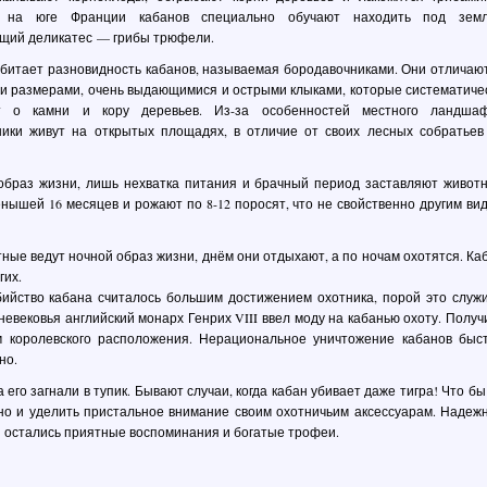
 на юге Франции кабанов специально обучают находить под зем
щий деликатес — грибы трюфели.
битает разновидность кабанов, называемая бородавочниками. Они отличаю
 размерами, очень выдающимися и острыми клыками, которые систематиче
т о камни и кору деревьев. Из-за особенностей местного ландша
ники живут на открытых площадях, в отличие от своих лесных собратье
образ жизни, лишь нехватка питания и брачный период заставляют живот
ышей 16 месяцев и рожают по 8-12 поросят, что не свойственно другим ви
ные ведут ночной образ жизни, днём они отдыхают, а по ночам охотятся. Ка
гих.
бийство кабана считалось большим достижением охотника, порой это служ
евековья английский монарх Генрих VIII ввел моду на кабанью охоту. Получ
 королевского расположения. Нерациональное уничтожение кабанов быс
но.
его загнали в тупик. Бывают случаи, когда кабан убивает даже тигра! Что бы
 но и уделить пристальное внимание своим охотничьим аксессуарам. Надеж
ы остались приятные воспоминания и богатые трофеи.