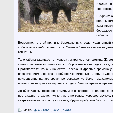
Италии и
дорогостоя
В Африке о
небольшими
затачиваю
бородавоч
кабанов.
Возможно, по этой причине бородавочники ведут уединённый 
собираться в небольшие стада. Самки кабана вынашивают детён
копытных.
Тело кабана защищает от холода и жары жесткая щетина. Живот
с помощью клыков копает землю, обороняется и нападает на дру
Противостоять кабану на охоте нелегко. В древние времена у
развлечением, а не жизненной необходимостью. В период Средн
приглашение на это времяпрепровождение было показателем
привело их на грань вымирания, но дело было вовремя исправле
Дикий кабан животное непримиримое и свирепое, особенно когда 
пострадать на охоте, нужно иметь не только хорошее оружие,
снаряжение не раз сослужит вам добрую службу, что бы от охот
Метки:
дикий кабан
,
кабан
,
охота