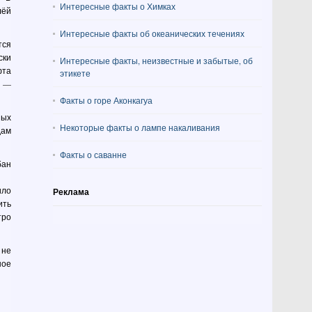
Интересные факты о Химках
лёй
Интересные факты об океанических течениях
тся
ски
Интересные факты, неизвестные и забытые, об
фта
этикете
в —
Факты о горе Аконкагуа
ных
Некоторые факты о лампе накаливания
дам
Факты о саванне
бан
ило
Реклама
ить
тро
 не
ное