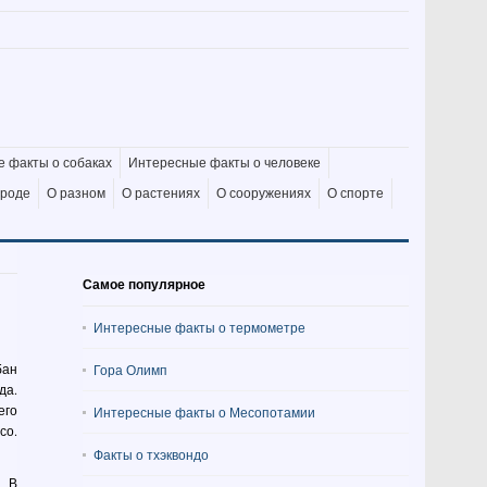
 факты о собаках
Интересные факты о человеке
ироде
О разном
О растениях
О сооружениях
О спорте
Самое популярное
Интересные факты о термометре
бан
Гора Олимп
да.
его
Интересные факты о Месопотамии
со.
Факты о тхэквондо
. В