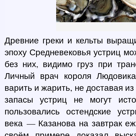
Древние греки и кельты выращ
эпоху Средневековья устриц мож
без них, видимо груз при тран
Личный врач короля Людовика
варить и жарить, не доставая из
запасы устриц не могут ист
пользовались остендские уст
века — Казанова на завтрак еж
своём примере доказал выска