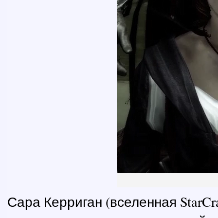
Сара Керриган (вселенная StarCr