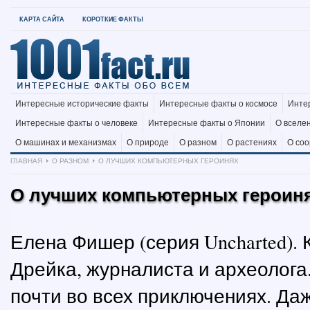
КАРТА САЙТА
КОРОТКИЕ ФАКТЫ
Интересные исторические факты
Интересные факты о космосе
Инте
Интересные факты о человеке
Интересные факты о Японии
О вселе
О машинах и механизмах
О природе
О разном
О растениях
О со
ГЛАВНАЯ
О РАЗНОМ
О ЛУЧШИХ КОМПЬЮТЕРНЫХ ГЕРОИНЯХ
О лучших компьютерных героин
Елена Фишер (серия Uncharted). 
Дрейка, журналиста и археолога
почти во всех приключениях. Даже