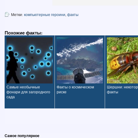
Метки:
компьютерные героини
,
факты
Похожие факты:
Самые необычные
Факты о космическом
Шершни: некото
фонари для загородного
риске
факты
сада
Самое популярное