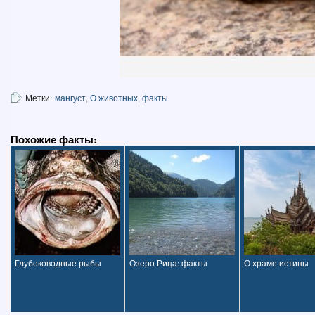
Метки:
мангуст
,
О животных
,
факты
Похожие факты:
Глубоководные рыбы
Озеро Рица: факты
О храме истины