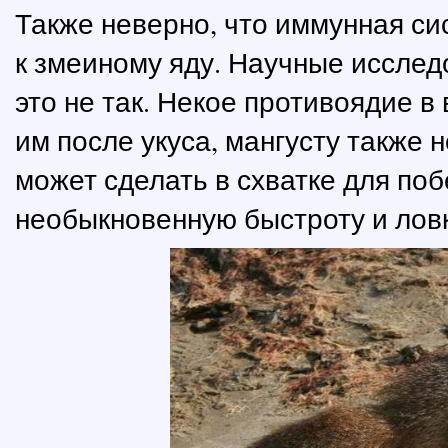
Также неверно, что иммунная си
к змеиному яду. Научные исслед
это не так. Некое противоядие в
им после укуса, мангусту также н
может сделать в схватке для по
необыкновенную быстроту и ловк