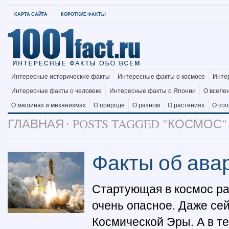
КАРТА САЙТА
КОРОТКИЕ ФАКТЫ
Интересные исторические факты
Интересные факты о космосе
Инте
Интересные факты о человеке
Интересные факты о Японии
О вселе
О машинах и механизмах
О природе
О разном
О растениях
О со
ГЛАВНАЯ
POSTS TAGGED "КОСМОС"
Факты об ава
Стартующая в космос ра
очень опасное. Даже сей
Космической Эры. А в те 