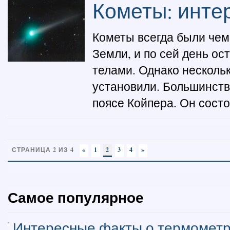
Кометы: инте
Кометы всегда были чем
Земли, и по сей день о
телами. Однако несколь
установили. Большинств
поясе Койпера. Он состои
СТРАНИЦА 2 ИЗ 4
«
1
2
3
4
»
Самое популярное
Интересные факты о термомет