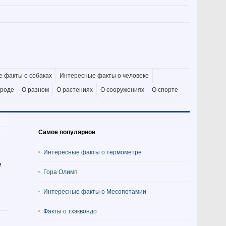
 факты о собаках
Интересные факты о человеке
ироде
О разном
О растениях
О сооружениях
О спорте
Самое популярное
Интересные факты о термометре
е
Гора Олимп
Интересные факты о Месопотамии
Факты о тхэквондо