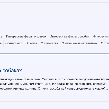
се
Интересные факты о кошках
Интересные факты о любви
Интересные
де
О животных
О Земле
О личностях
О машинах и механизмах
О пр
 собаках
питающим семейства псовых. Считается , что собака была одомашнена боле
ми одомашненным видом животных были волки, позднее ставшими собаками.
торожили жилище хозяина. Отпечаток собачьей лапы, свидетельствующией ...