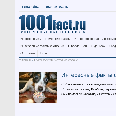
КАРТА САЙТА
КОРОТКИЕ ФАКТЫ
Интересные исторические факты
Интересные факты о космо
Интересные факты о Японии
О вселенной
О деньгах
О е
О странах
Топы
ГЛАВНАЯ
POSTS TAGGED "ИСТОРИЯ СОБАК"
Интересные факты о
Собака относится к всеядным млеко
10 тысяч лет назад. Вообще, первы
Они помогали человеку на охоте и с