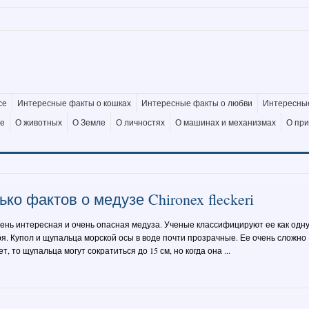
се
Интересные факты о кошках
Интересные факты о любви
Интересные
де
О животных
О Земле
О личностях
О машинах и механизмах
О пр
ко фактов о медузе Chironex fleckeri
 очень интересная и очень опасная медуза. Ученые классифицируют ее как одн
я. Купол и щупальца морской осы в воде почти прозрачные. Ее очень сложно
, то щупальца могут сократиться до 15 см, но когда она ...