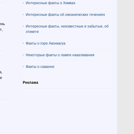
Интересные факты о Химках
Интересные факты об океанических течениях
ень
Интересные факты, неизвестные и забытые, об
т,
этикете
Факты о горе Аконкагуа
Некоторые факты о лампе накаливания
Факты о саванне
а,
ее
Реклама