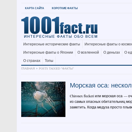
КАРТА САЙТА
КОРОТКИЕ ФАКТЫ
Интересные исторические факты
Интересные факты о космо
Интересные факты о Японии
О вселенной
О деньгах
О е
О странах
Топы
ГЛАВНАЯ
POSTS TAGGED "ФАКТЫ"
Морская оса: несколь
Chironex fleckeri или морская оса —
из самых опасных обитательниц мор
заметить. Когда медуза просто плывет