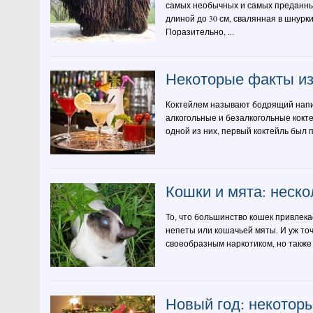
самых необычных и самых преданных
длиной до 30 см, свалянная в шнурки
Поразительно, ...
Некоторые факты из
Коктейлем называют бодрящий напи
алкогольные и безалкогольные кокт
одной из них, первый коктейль был 
Кошки и мята: неско
То, что большинство кошек привлека
непеты или кошачьей мяты. И уж точ
своеобразным наркотиком, но также
Новый год: некотор