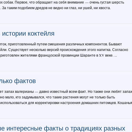
 собак. Первое, что обращает на себя внимание — очень густая шерсть
. За таким подобием дредов не видно ни глаз, ни ушей, ни хвоста.
 истории коктейля
ток, приготовленный путем смешения различных компонентов. Бывают
ейли. Существует несколько версий происхождения этого напитка. Согласно
приготовлен жителями французской провинции Шаранте в XV веке. ...
лько фактов
ет запах валерианы — давно известный всем факт. Но также они любят запах
но мало, кто задумывался, что такие растения могут не только быть
 использоваться для корректировки настроения домашних питомцев. Кошачья 
ые интересные факты о традициях разных