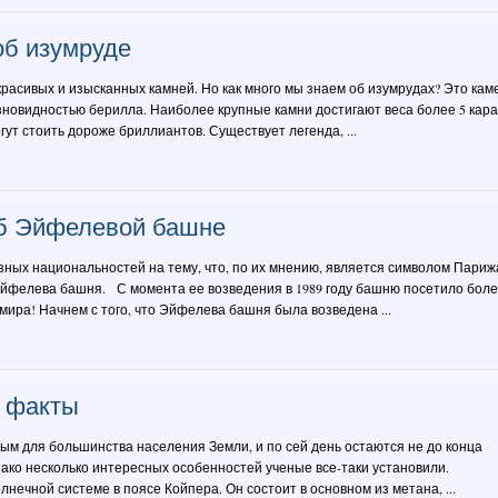
об изумруде
расивых и изысканных камней. Но как много мы знаем об изумрудах? Это кам
зновидностью берилла. Наиболее крупные камни достигают веса более 5 кара
ут стоить дороже бриллиантов. Существует легенда, ...
об Эйфелевой башне
зных национальностей на тему, что, по их мнению, является символом Париж
йфелева башня. С момента ее возведения в 1989 году башню посетило бол
 мира! Начнем с того, что Эйфелева башня была возведена ...
е факты
ым для большинства населения Земли, и по сей день остаются не до конца
ко несколько интересных особенностей ученые все-таки установили.
нечной системе в поясе Койпера. Он состоит в основном из метана, ...