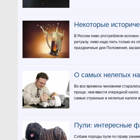
Некоторые историче
В России пиво употребляли испокон 
ритуалу, пиво надо пить только из 
праздничные дни Положения, касающи
О самых нелепых на
Во все времена чиновники старались
проще, чем ввести очередной налог,
самые странные и нелепые налоги в м
Пули: интересные ф
Собаки породы пули по праву заним