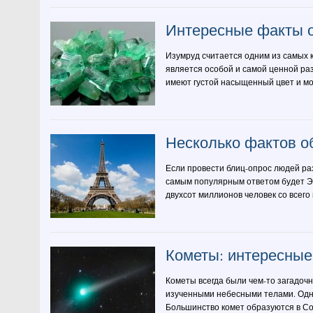
Интересные факты 
Изумруд считается одним из самых к
является особой и самой ценной ра
имеют густой насыщенный цвет и мог
Несколько фактов 
Если провести блиц-опрос людей ра
самым популярным ответом будет Э
двухсот миллионов человек со всего
Кометы: интересны
Кометы всегда были чем-то загадочн
изученными небесными телами. Одна
Большинство комет образуются в Сол