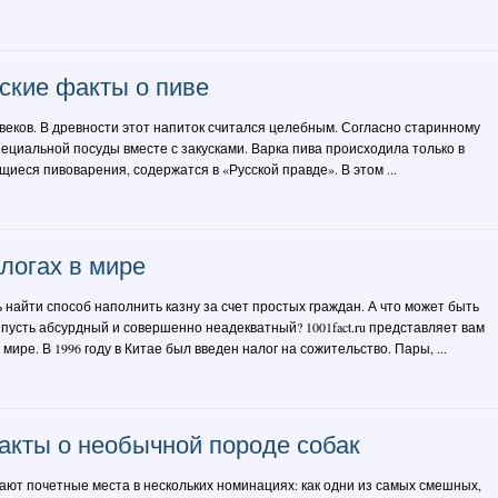
ские факты о пиве
веков. В древности этот напиток считался целебным. Согласно старинному
специальной посуды вместе с закусками. Варка пива происходила только в
еся пивоварения, содержатся в «Русской правде». В этом ...
логах в мире
 найти способ наполнить казну за счет простых граждан. А что может быть
 пусть абсурдный и совершенно неадекватный? 1001fact.ru представляет вам
ире. В 1996 году в Китае был введен налог на сожительство. Пары, ...
акты о необычной породе собак
ают почетные места в нескольких номинациях: как одни из самых смешных,