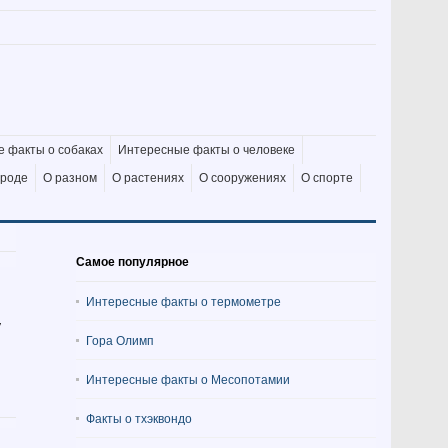
 факты о собаках
Интересные факты о человеке
ироде
О разном
О растениях
О сооружениях
О спорте
Самое популярное
Интересные факты о термометре
у
Гора Олимп
Интересные факты о Месопотамии
Факты о тхэквондо