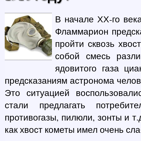
В начале ХХ-го век
Фламмарион предска
пройти сквозь хвос
собой смесь разл
ядовитого газа ци
предсказаниям астронома челов
Это ситуацией воспользовали
стали предлагать потребит
противогазы, пилюли, зонты и т.
как хвост кометы имел очень сл