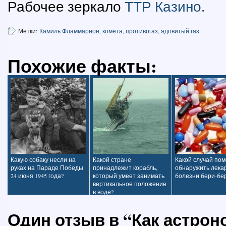
Рабочее зеркало
ТТР Казино
.
Метки:
Камиль Фламмарион
,
комета
,
противогаз
,
ядовитый газ
Похожие факты:
Какую собаку несли на
Какой стране
Какой случай пом
руках на Параде Победы
принадлежит корабль,
обнаружить лекар
24 июня 1945 года?
который умеет занимать
болезни бери-бе
вертикальное положение
в воде?
Один отзыв в “Как астро