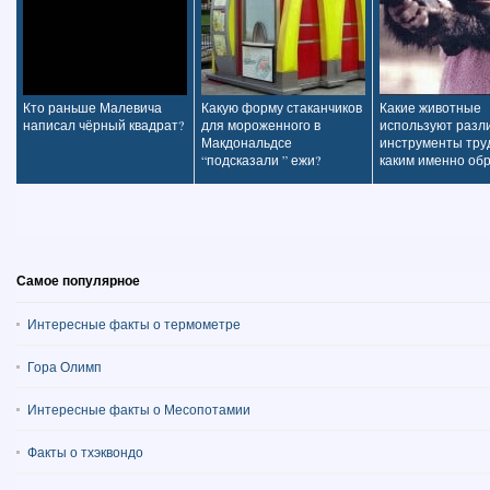
Кто раньше Малевича
Какую форму стаканчиков
Какие животные
написал чёрный квадрат?
для мороженного в
используют разл
Макдональдсе
инструменты труд
“подсказали ” ежи?
каким именно об
Самое популярное
Интересные факты о термометре
Гора Олимп
Интересные факты о Месопотамии
Факты о тхэквондо