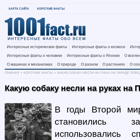
КАРТА САЙТА
КОРОТКИЕ ФАКТЫ
Интересные исторические факты
Интересные факты о космосе
Инте
Интересные факты о человеке
Интересные факты о Японии
О вселе
О машинах и механизмах
О природе
О разном
О растениях
О со
ГЛАВНАЯ
КОРОТКИЕ ФАКТЫ
КАКУЮ СОБАКУ НЕСЛИ НА РУКАХ НА ПАРАДЕ ПОБЕД
Какую собаку несли на руках на 
В годы Второй ми
становились з
использовались 