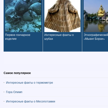
Первое гончарное
Интересные факты о
Этнографический
изделие
шубах
«Мыанг Боран»
Самое популярное
Интересные факты о термометре
Гора Олимп
Интересные факты о Месопотамии