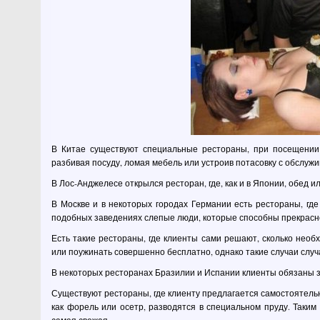
В Китае существуют специальные рестораны, при посещении
разбивая посуду, ломая мебель или устроив потасовку с обслу
В Лос-Анджелесе открылся ресторан, где, как и в Японии, обед 
В Москве и в некоторых городах Германии есть рестораны, гд
подобных заведениях слепые люди, которые способны прекрасно
Есть такие рестораны, где клиенты сами решают, сколько необ
или поужинать совершенно бесплатно, однако такие случаи случ
В некоторых ресторанах Бразилии и Испании клиенты обязаны 
Существуют рестораны, где клиенту предлагается самостоятель
как форель или осетр, разводятся в специальном пруду. Таким