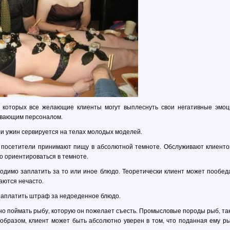
 которых все желающие клиенты могут выплеснуть свои негативные эмоц
живающим персоналом.
или ужин сервируется на телах молодых моделей.
е посетители принимают пищу в абсолютной темноте. Обслуживают клиенто
 ориентироваться в темноте.
ходимо заплатить за то или иное блюдо. Теоретически клиент может пообед
аются нечасто.
заплатить штраф за недоеденное блюдо.
но поймать рыбу, которую он пожелает съесть. Промысловые породы рыб, та
 образом, клиент может быть абсолютно уверен в том, что поданная ему р