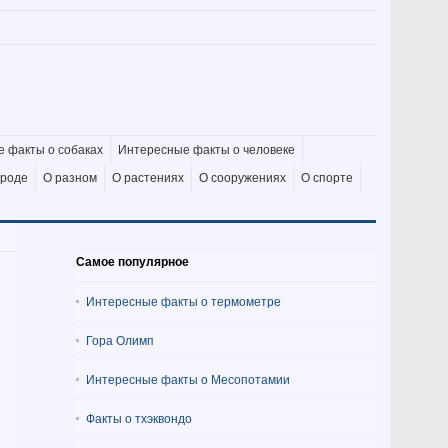
 факты о собаках
Интересные факты о человеке
ироде
О разном
О растениях
О сооружениях
О спорте
Самое популярное
Интересные факты о термометре
Гора Олимп
Интересные факты о Месопотамии
Факты о тхэквондо