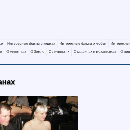
се
Интересные факты о кошках
Интересные факты о любви
Интересные
де
О животных
О Земле
О личностях
О машинах и механизмах
О пр
анах