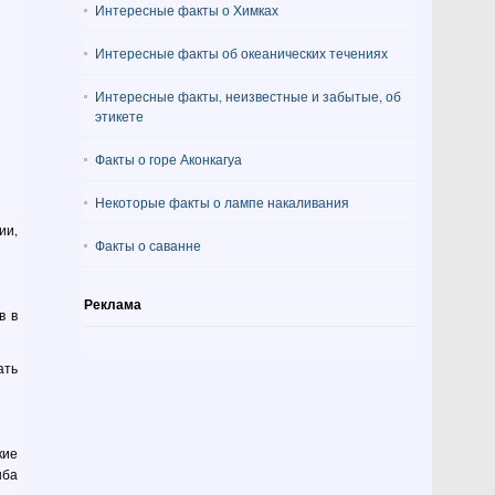
Интересные факты о Химках
Интересные факты об океанических течениях
Интересные факты, неизвестные и забытые, об
этикете
Факты о горе Аконкагуа
Некоторые факты о лампе накаливания
ии,
Факты о саванне
Реклама
в в
ать
кие
ыба