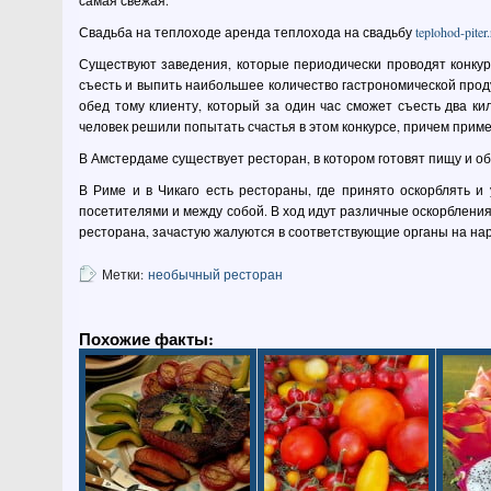
самая свежая.
Свадьба на теплоходе аренда теплохода на свадьбу
teplohod-piter.
Существуют заведения, которые периодически проводят конкур
съесть и выпить наибольшее количество гастрономической продук
обед тому клиенту, который за один час сможет съесть два ки
человек решили попытать счастья в этом конкурсе, причем приме
В Амстердаме существует ресторан, в котором готовят пищу и о
В Риме и в Чикаго есть рестораны, где принято оскорблять и
посетителями и между собой. В ход идут различные оскорбления
ресторана, зачастую жалуются в соответствующие органы на на
Метки:
необычный ресторан
Похожие факты: