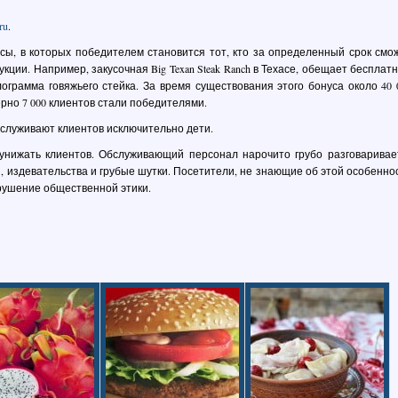
ru
.
сы, в которых победителем становится тот, кто за определенный срок смо
ции. Например, закусочная Big Texan Steak Ranch в Техасе, обещает бесплат
лограмма говяжьего стейка. За время существования этого бонуса около 40 
рно 7 000 клиентов стали победителями.
бслуживают клиентов исключительно дети.
 унижать клиентов. Обслуживающий персонал нарочито грубо разговаривае
, издевательства и грубые шутки. Посетители, не знающие об этой особенно
рушение общественной этики.