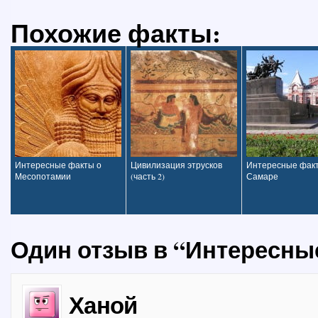
Похожие факты:
Интересные факты о
Цивилизация этрусков
Интересные фак
Месопотамии
(часть 2)
Самаре
Один отзыв в “Интересные
Ханой