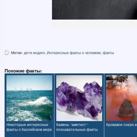
Метки:
дети индиго
,
Интересные факты о человеке
,
факты
Похожие факты:
Некоторые интересные
Камень "аметист":
Кровавое озеро 
факты о Каспийском море
познавательные факты