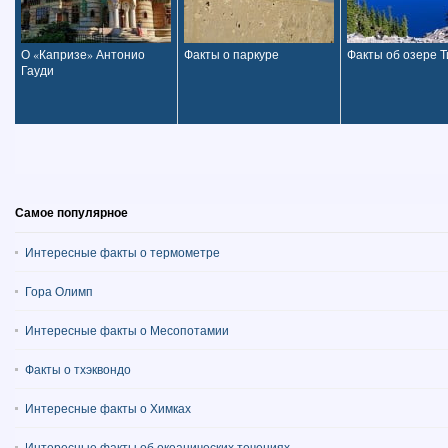
О «Капризе» Антонио
Факты о паркуре
Факты об озере Т
Гауди
Самое популярное
Интересные факты о термометре
Гора Олимп
Интересные факты о Месопотамии
Факты о тхэквондо
Интересные факты о Химках
Интересные факты об океанических течениях