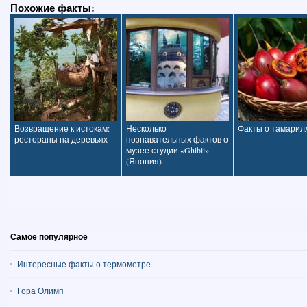
Похожие факты:
Возвращение к истокам:
Несколько
Факты о тамарил
рестораны на деревьях
познавательных фактов о
музее студии «Ghibli»
(Япония)
Самое популярное
Интересные факты о термометре
Гора Олимп