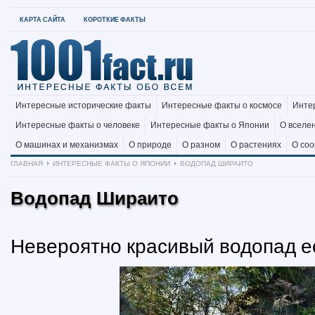
КАРТА САЙТА
КОРОТКИЕ ФАКТЫ
Интересные исторические факты
Интересные факты о космосе
Инте
Интересные факты о человеке
Интересные факты о Японии
О вселе
О машинах и механизмах
О природе
О разном
О растениях
О со
ГЛАВНАЯ
ИНТЕРЕСНЫЕ ФАКТЫ О ЯПОНИИ
ВОДОПАД ШИРАИТО
Водопад Шираито
Невероятно красивый водопад ес