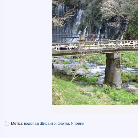
Метки:
водопад Шираито
,
факты
,
Япония