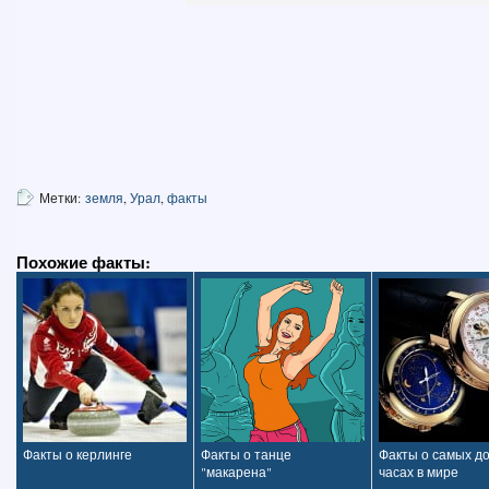
Метки:
земля
,
Урал
,
факты
Похожие факты:
Факты о керлинге
Факты о танце
Факты о самых д
"макарена"
часах в мире