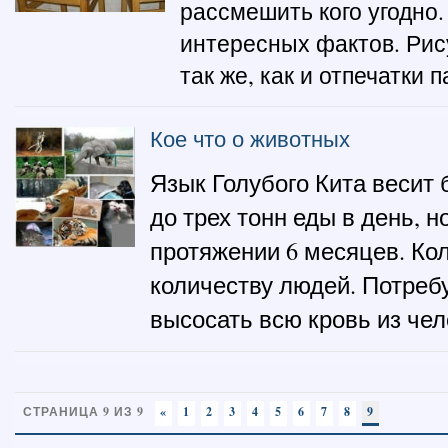
рассмешить кого угодно.
интересных фактов. Рису
так же, как и отпечатки 
Кое что о животных
Язык Голубого Кита весит 
до трех тонн еды в день, 
протяжении 6 месяцев. Ко
количеству людей. Потребу
высосать всю кровь из чел
СТРАНИЦА 9 ИЗ 9
«
1
2
3
4
5
6
7
8
9