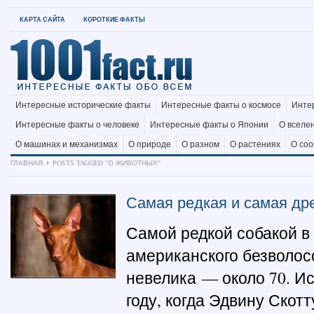
КАРТА САЙТА
КОРОТКИЕ ФАКТЫ
Интересные исторические факты
Интересные факты о космосе
Инте
Интересные факты о человеке
Интересные факты о Японии
О вселе
О машинах и механизмах
О природе
О разном
О растениях
О со
ГЛАВНАЯ
POSTS TAGGED "О ЖИВОТНЫХ"
Самая редкая и самая др
Самой редкой собакой в
американского безволосо
невелика — около 70. Ис
году, когда Эдвину Скот