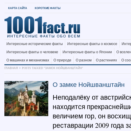
КАРТА САЙТА
КОРОТКИЕ ФАКТЫ
Интересные исторические факты
Интересные факты о космосе
Инте
Интересные факты о человеке
Интересные факты о Японии
О вселе
О машинах и механизмах
О природе
О разном
О растениях
О со
ГЛАВНАЯ
POSTS TAGGED "ЗАМОК НОЙШВАНШТАЙН"
О замке Нойшванштайн
Неподалёку от австрийс
находится прекраснейш
величием гор, он восхищ
реставрации 2009 года 