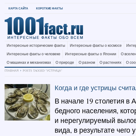
КАРТА САЙТА
КОРОТКИЕ ФАКТЫ
Интересные исторические факты
Интересные факты о космосе
Инте
Интересные факты о человеке
Интересные факты о Японии
О вселе
О машинах и механизмах
О природе
О разном
О растениях
О со
ГЛАВНАЯ
POSTS TAGGED "УСТРИЦА"
Когда и где устрицы счит
В начале 19 столетия в 
бедного населения, кот
и нерегулируемый вылов
вида, в результате чего 