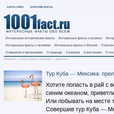
КАРТА САЙТА
КОРОТКИЕ ФАКТЫ
Интересные исторические факты
Интересные факты о космосе
Инте
Интересные факты о человеке
Интересные факты о Японии
О вселе
О машинах и механизмах
О природе
О разном
О растениях
О со
ГЛАВНАЯ
POSTS TAGGED "ТУР КУБА — МЕКСИКА"
Тур Куба — Мексика: прел
Хотите попасть в рай с 
синим океаном, привет
Или побывать на месте 
Совершив тур Куба — Ме