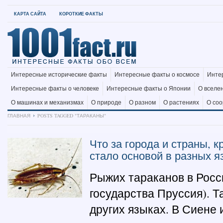
КАРТА САЙТА
КОРОТКИЕ ФАКТЫ
Интересные исторические факты
Интересные факты о космосе
Инте
Интересные факты о человеке
Интересные факты о Японии
О вселе
О машинах и механизмах
О природе
О разном
О растениях
О со
ГЛАВНАЯ
POSTS TAGGED "ТАРАКАНЫ"
Что за города и страны, 
стало основой в разных я
Рыжих тараканов в Росс
государства Пруссия). Т
других языках. В Сиене 