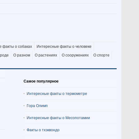
 факты о собаках
Интересные факты о человеке
ироде
О разном
О растениях
О сооружениях
О спорте
Самое популярное
Интересные факты о термометре
Гора Олимп
Интересные факты о Месопотамии
Факты о тхэквондо