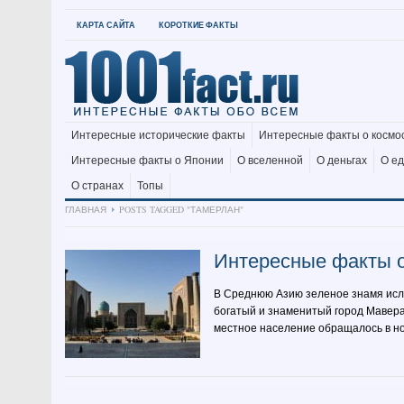
КАРТА САЙТА
КОРОТКИЕ ФАКТЫ
Интересные исторические факты
Интересные факты о космо
Интересные факты о Японии
О вселенной
О деньгах
О е
О странах
Топы
ГЛАВНАЯ
POSTS TAGGED "ТАМЕРЛАН"
Интересные факты 
В Среднюю Азию зеленое знамя исла
богатый и знаменитый город Мавер
местное население обращалось в нов