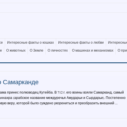
се
Интересные факты о кошках
Интересные факты о любви
Интересные
де
О животных
О Земле
О личностях
О машинах и механизмах
О пр
о Самарканде
ма принес полководец Кутейба. В 712 г. его воины взяли Самарканд, самый
аннахра (арабское название междуречья Амударьи и Сырдарьи). Постепенно
ую веру, которой было суждено укорениться и преобразить внешний ...