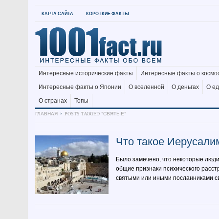
КАРТА САЙТА
КОРОТКИЕ ФАКТЫ
Интересные исторические факты
Интересные факты о космо
Интересные факты о Японии
О вселенной
О деньгах
О е
О странах
Топы
ГЛАВНАЯ
POSTS TAGGED "СВЯТЫЕ"
Что такое Иерусали
Было замечено, что некоторые люди
общие признаки психического расстр
святыми или иными посланниками св