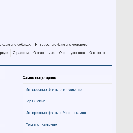
 факты о собаках
Интересные факты о человеке
ироде
О разном
О растениях
О сооружениях
О спорте
Самое популярное
Интересные факты о термометре
т
Гора Олимп
Интересные факты о Месопотамии
Факты о тхэквондо