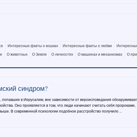
се
Интересные факты о кошках
Интересные факты о любви
Интересные
де
О животных
О Земле
О личностях
О машинах и механизмах
О пр
мский синдром?
, попавшие в Иерусалим, вне зависимости от вероисповедания обнаруживаю
ойства. Оно проявляется в том, что люди начинают считать себя пророками,
ыше. В современной психологии подобное расстройство получило ...