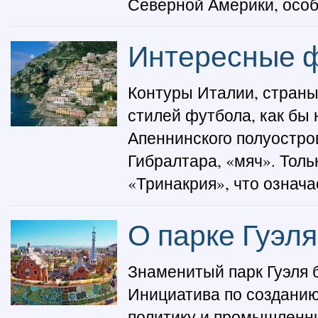
Северной Америки, особ
Интересные 
Контуры Италии, страны,
стилей футбола, как бы 
Апеннинского полуостров
Гибралтара, «мяч». Тол
«Тринакрия», что означа
О парке Гуэл
Знаменитый парк Гуэля б
Инициатива по созданию
политику и промышленник