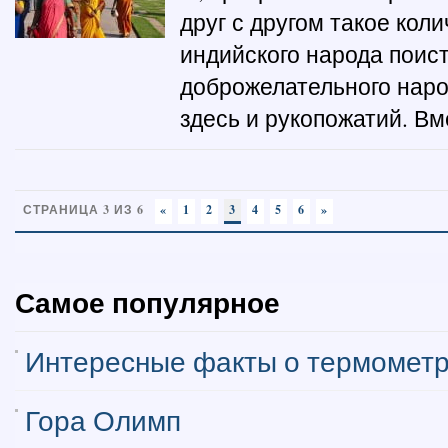
друг с другом такое кол
индийского народа поист
доброжелательного народ
здесь и рукопожатий. Вме
СТРАНИЦА 3 ИЗ 6
«
1
2
3
4
5
6
»
Самое популярное
Интересные факты о термомет
Гора Олимп