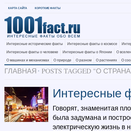
КАРТА САЙТА
КОРОТКИЕ ФАКТЫ
Интересные исторические факты
Интересные факты о космосе
Инте
Интересные факты о человеке
Интересные факты о Японии
О вселе
О машинах и механизмах
О природе
О разном
О растениях
О со
ГЛАВНАЯ
POSTS TAGGED "О СТРАНА
Интересные ф
Говорят, знаменитая пл
была задумана и построе
электрическую жизнь в 