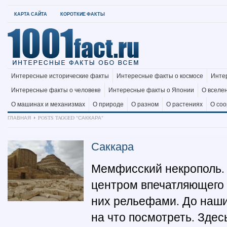
КАРТА САЙТА
КОРОТКИЕ ФАКТЫ
Интересные исторические факты
Интересные факты о космосе
Инте
Интересные факты о человеке
Интересные факты о Японии
О вселе
О машинах и механизмах
О природе
О разном
О растениях
О со
ГЛАВНАЯ
POSTS TAGGED "САККАРА"
Саккара
Мемфисский некрополь.
центром впечатляющего
них рельефами. До наших
на что посмотреть. Зде