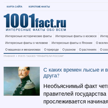
КАРТА САЙТА
КОРОТКИЕ ФАКТЫ
Интересные исторические факты
Интересные факты о космосе
Инте
Интересные факты о человеке
Интересные факты о Японии
О вселе
О машинах и механизмах
О природе
О разном
О растениях
О со
ГЛАВНАЯ
POSTS TAGGED "ПРАВИТЕЛИ РОССИИ"
С каких времен лысые и 
друга?
Необъяснимый факт четк
правителей государства
прослеживается начиная