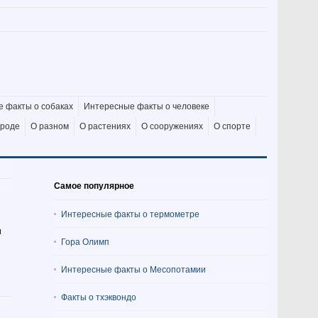
 факты о собаках
Интересные факты о человеке
ироде
О разном
О растениях
О сооружениях
О спорте
Самое популярное
Интересные факты о термометре
и
Гора Олимп
Интересные факты о Месопотамии
Факты о тхэквондо