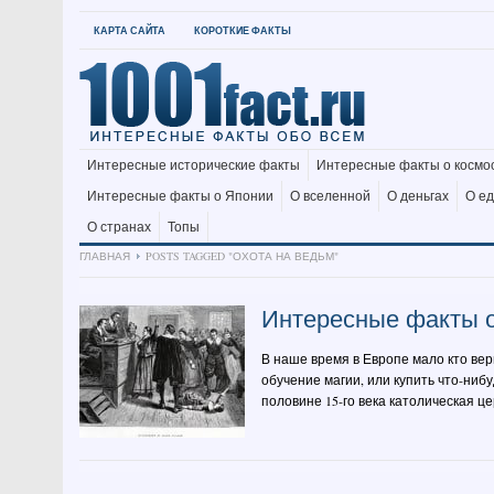
КАРТА САЙТА
КОРОТКИЕ ФАКТЫ
Интересные исторические факты
Интересные факты о космо
Интересные факты о Японии
О вселенной
О деньгах
О е
О странах
Топы
ГЛАВНАЯ
POSTS TAGGED "ОХОТА НА ВЕДЬМ"
Интересные факты о
В наше время в Европе мало кто вер
обучение магии, или купить что-нибу
половине 15-го века католическая це