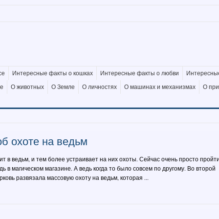
се
Интересные факты о кошках
Интересные факты о любви
Интересные
де
О животных
О Земле
О личностях
О машинах и механизмах
О пр
б охоте на ведьм
ит в ведьм, и тем более устраивает на них охоты. Сейчас очень просто пройт
дь в магическом магазине. А ведь когда то было совсем по другому. Во второй
рковь развязала массовую охоту на ведьм, которая ...