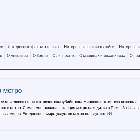
се
Интересные факты о кошках
Интересные факты о любви
Интересные
де
О животных
О Земле
О личностях
О машинах и механизмах
О пр
 метро
ее 61 человека кончают жизнь самоубийством. Мировая статистика показала,
тся в метро. Самая многолюдная станция метро находится в Токио. За 24 час
пассажиров. Ежедневно в мире услугами метро пользуется 155 ...