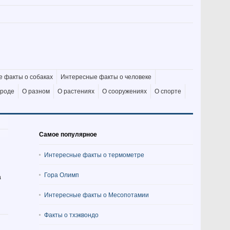
 факты о собаках
Интересные факты о человеке
ироде
О разном
О растениях
О сооружениях
О спорте
Самое популярное
Интересные факты о термометре
Гора Олимп
а
Интересные факты о Месопотамии
Факты о тхэквондо