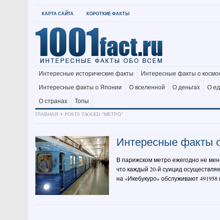
КАРТА САЙТА
КОРОТКИЕ ФАКТЫ
Интересные исторические факты
Интересные факты о космо
Интересные факты о Японии
О вселенной
О деньгах
О е
О странах
Топы
ГЛАВНАЯ
POSTS TAGGED "МЕТРО"
Интересные факты о
В парижском метро ежегодно не мен
что каждый 20-й суицид осуществляе
на «Икебукуро» обслуживают 491958 