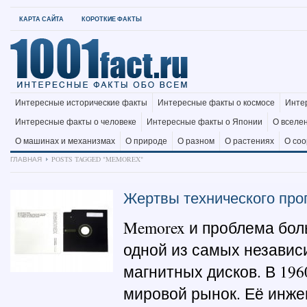
КАРТА САЙТА
КОРОТКИЕ ФАКТЫ
Интересные исторические факты
Интересные факты о космосе
Инте
Интересные факты о человеке
Интересные факты о Японии
О вселе
О машинах и механизмах
О природе
О разном
О растениях
О со
ГЛАВНАЯ
POSTS TAGGED "MEMOREX"
Жертвы технического прог
Memorex и проблема бол
одной из самых независ
магнитных дисков. В 196
мировой рынок. Её инже