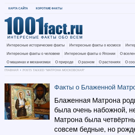
КАРТА САЙТА
КОРОТКИЕ ФАКТЫ
Интересные исторические факты
Интересные факты о космосе
Инте
Интересные факты о человеке
Интересные факты о Японии
О вселе
О машинах и механизмах
О природе
О разном
О растениях
О со
ГЛАВНАЯ
POSTS TAGGED "МАТРОНА МОСКОВСКАЯ"
Факты о Блаженной Матр
Блаженная Матрона родил
была очень набожной, н
Матрона была четвёртны
совсем бедные, но рожде