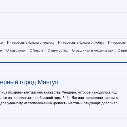
се
Интересные факты о кошках
Интересные факты о любви
Интересные
де
О животных
О Земле
О личностях
О машинах и механизмах
О пр
ерный город Мангуп
лица поздневизантийского княжества Феодоро, которое находилось под
ался на вершине столообразной горы Баба-Даг или в переводе с крымско-
одаря удачному местоположению крепости местный ландшафт дополнял ...