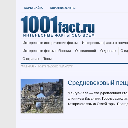
КАРТА САЙТА
КОРОТКИЕ ФАКТЫ
Интересные исторические факты
Интересные факты о космо
Интересные факты о Японии
О вселенной
О деньгах
О е
О странах
Топы
ГЛАВНАЯ
POSTS TAGGED "МАНГУП"
Средневековый пещ
Мангуп-Кале — это укреплённая сто
влиянием Византии. Город располаг
татарского языка Отчей горы. Благ