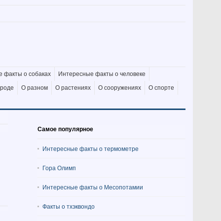
 факты о собаках
Интересные факты о человеке
ироде
О разном
О растениях
О сооружениях
О спорте
Самое популярное
Интересные факты о термометре
Гора Олимп
Интересные факты о Месопотамии
Факты о тхэквондо