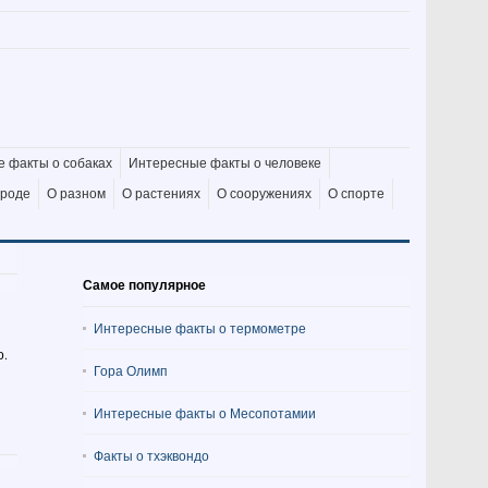
 факты о собаках
Интересные факты о человеке
ироде
О разном
О растениях
О сооружениях
О спорте
Самое популярное
Интересные факты о термометре
о.
Гора Олимп
Интересные факты о Месопотамии
Факты о тхэквондо