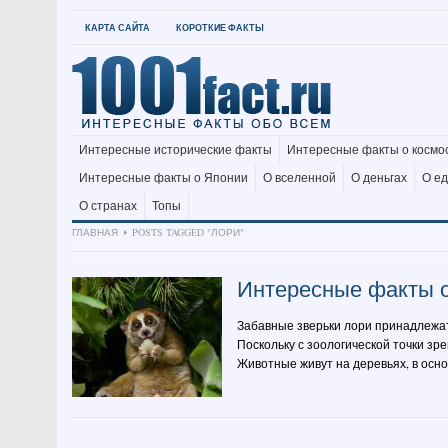
КАРТА САЙТА
КОРОТКИЕ ФАКТЫ
Интересные исторические факты
Интересные факты о космо
Интересные факты о Японии
О вселенной
О деньгах
О е
О странах
Топы
ГЛАВНАЯ
POSTS TAGGED "ЛОРИ"
Интересные факты 
Забавные зверьки лори принадлежат
Поскольку с зоологической точки з
Животные живут на деревьях, в осн