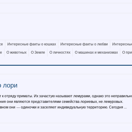
се
Интересные факты о кошках
Интересные факты о любви
Интересные
де
О животных
О Земле
О личностях
О машинах и механизмах
О пр
о лори
 к отряду приматы. Их зачастую называют лемурами, однако это неправильн
рения они являются представителями семейства лориевых, не лемуровых.
овном они — одиночки и заселяют индивидуальную территорию. Сегодня ...