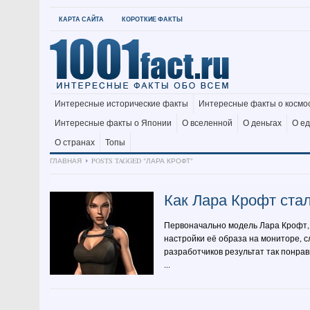
КАРТА САЙТА
КОРОТКИЕ ФАКТЫ
Интересные исторические факты
Интересные факты о космо
Интересные факты о Японии
О вселенной
О деньгах
О е
О странах
Топы
ГЛАВНАЯ
POSTS TAGGED "ЛАРА КРОФТ"
Как Лара Крофт ста
Первоначально модель Лара Крофт, в
настройки её образа на мониторе, с
разработчиков результат так понрави
...