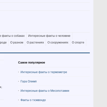
 факты о собаках
Интересные факты о человеке
ироде
О разном
О растениях
О сооружениях
О спорте
Самое популярное
Интересные факты о термометре
Гора Олимп
x;
Интересные факты о Месопотамии
Факты о тхэквондо