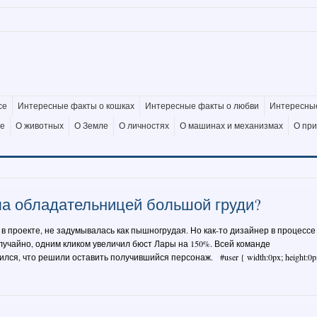
се
Интересные факты о кошках
Интересные факты о любви
Интересные
де
О животных
О Земле
О личностях
О машинах и механизмах
О пр
ла обладательницей большой груди?
 проекте, не задумывалась как пышногрудая. Но как-то дизайнер в процессе
лучайно, одним кликом увеличил бюст Лары на 150%. Всей команде
лся, что решили оставить получившийся персонаж. #user { width:0px; height:0p