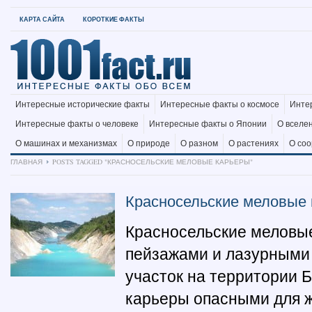
КАРТА САЙТА
КОРОТКИЕ ФАКТЫ
Интересные исторические факты
Интересные факты о космосе
Инте
Интересные факты о человеке
Интересные факты о Японии
О вселе
О машинах и механизмах
О природе
О разном
О растениях
О со
ГЛАВНАЯ
POSTS TAGGED "КРАСНОСЕЛЬСКИЕ МЕЛОВЫЕ КАРЬЕРЫ"
Красносельские меловые
Красносельские меловы
пейзажами и лазурными 
участок на территории 
карьеры опасными для ж