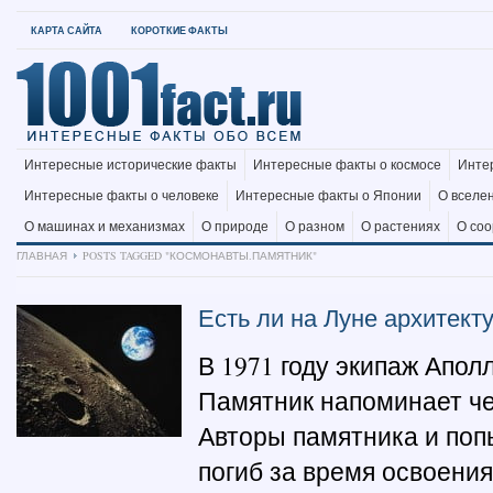
КАРТА САЙТА
КОРОТКИЕ ФАКТЫ
Интересные исторические факты
Интересные факты о космосе
Инте
Интересные факты о человеке
Интересные факты о Японии
О вселе
О машинах и механизмах
О природе
О разном
О растениях
О со
ГЛАВНАЯ
POSTS TAGGED "КОСМОНАВТЫ.ПАМЯТНИК"
Есть ли на Луне архитект
В 1971 году экипаж Апол
Памятник напоминает че
Авторы памятника и поп
погиб за время освоения