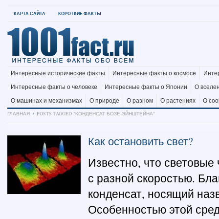
КАРТА САЙТА
КОРОТКИЕ ФАКТЫ
Интересные исторические факты
Интересные факты о космосе
Инте
Интересные факты о человеке
Интересные факты о Японии
О вселе
О машинах и механизмах
О природе
О разном
О растениях
О со
ГЛАВНАЯ
POSTS TAGGED "КОНДЕНСАТ БОЗЕ-ЭЙНШТЕЙНА"
Как остановить свет?
Известно, что световые
с разной скоростью. Бл
конденсат, носящий наз
Особенностью этой среды