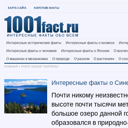
КАРТА САЙТА
КОРОТКИЕ ФАКТЫ
Интересные исторические факты
Интересные факты о космосе
Инте
Интересные факты о человеке
Интересные факты о Японии
О вселе
О машинах и механизмах
О природе
О разном
О растениях
О со
ГЛАВНАЯ
POSTS TAGGED "КАРПАТЫ"
Интересные факты о Син
Почти никому неизвестно
высоте почти тысячи мет
большое озеро данной г
образовался в природно