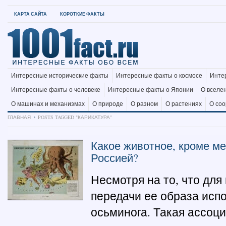
КАРТА САЙТА
КОРОТКИЕ ФАКТЫ
Интересные исторические факты
Интересные факты о космосе
Инте
Интересные факты о человеке
Интересные факты о Японии
О вселе
О машинах и механизмах
О природе
О разном
О растениях
О со
ГЛАВНАЯ
POSTS TAGGED "КАРИКАТУРА"
Какое животное, кроме ме
Россией?
Несмотря на то, что для
передачи ее образа исп
осьминога. Такая ассоц