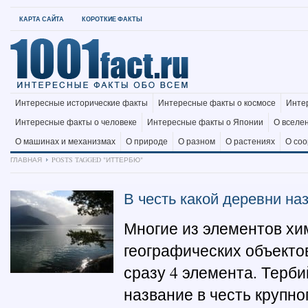
КАРТА САЙТА
КОРОТКИЕ ФАКТЫ
Интересные исторические факты
Интересные факты о космосе
Инте
Интересные факты о человеке
Интересные факты о Японии
О вселе
О машинах и механизмах
О природе
О разном
О растениях
О со
ГЛАВНАЯ
POSTS TAGGED "ИТТЕРБЮ"
В честь какой деревни на
Многие из элементов хи
географических объекто
сразу 4 элемента. Терби
название в честь крупн