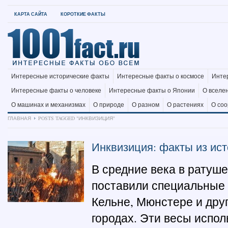
КАРТА САЙТА
КОРОТКИЕ ФАКТЫ
Интересные исторические факты
Интересные факты о космосе
Инте
Интересные факты о человеке
Интересные факты о Японии
О вселе
О машинах и механизмах
О природе
О разном
О растениях
О со
ГЛАВНАЯ
POSTS TAGGED "ИНКВИЗИЦИЯ"
Инквизиция: факты из ис
В средние века в ратуше
поставили специальные 
Кельне, Мюнстере и дру
городах. Эти весы испо