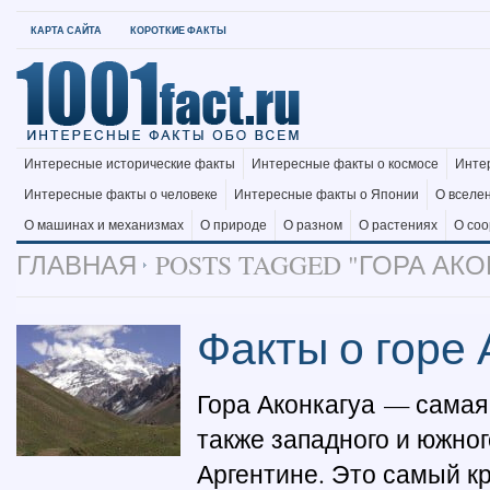
КАРТА САЙТА
КОРОТКИЕ ФАКТЫ
Интересные исторические факты
Интересные факты о космосе
Инте
Интересные факты о человеке
Интересные факты о Японии
О вселе
О машинах и механизмах
О природе
О разном
О растениях
О со
ГЛАВНАЯ
POSTS TAGGED "ГОРА АКО
Факты о горе 
Гора Аконкагуа — самая
также западного и южног
Аргентине. Это самый кр