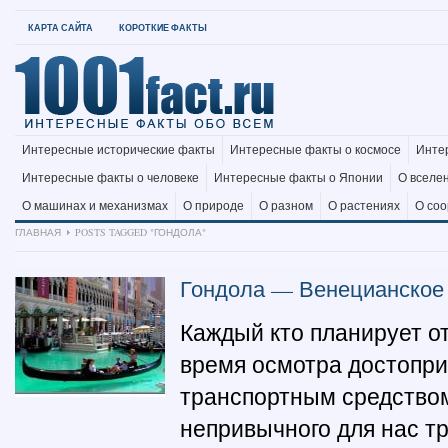
КАРТА САЙТА
КОРОТКИЕ ФАКТЫ
Интересные исторические факты
Интересные факты о космосе
Инте
Интересные факты о человеке
Интересные факты о Японии
О вселе
О машинах и механизмах
О природе
О разном
О растениях
О со
ГЛАВНАЯ
POSTS TAGGED "ГОНДОЛА"
Гондола — Венецианское 
Каждый кто планирует о
время осмотра достопр
транспортным средством
непривычного для нас тр