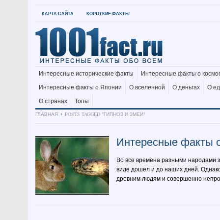
КАРТА САЙТА
КОРОТКИЕ ФАКТЫ
Интересные исторические факты
Интересные факты о космо
Интересные факты о Японии
О вселенной
О деньгах
О е
О странах
Топы
ГЛАВНАЯ
POSTS TAGGED "ГИПНОЗ И ЗМЕИ"
Интересные факты о
Во все времена разными народами з
виде дошел и до наших дней. Однак
древним людям и совершенно непрос