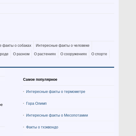
 факты о собаках
Интересные факты о человеке
ироде
О разном
О растениях
О сооружениях
О спорте
Самое популярное
Интересные факты о термометре
Гора Олимп
ое
Интересные факты о Месопотамии
Факты о тхэквондо