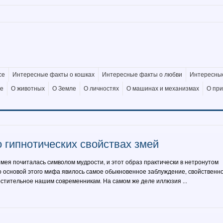
се
Интересные факты о кошках
Интересные факты о любви
Интересные
де
О животных
О Земле
О личностях
О машинах и механизмах
О пр
 гипнотических свойствах змей
мея почиталась символом мудрости, и этот образ практически в нетронутом
о основой этого мифа явилось самое обыкновенное заблуждение, свойственн
тительное нашим современникам. На самом же деле иллюзия ...