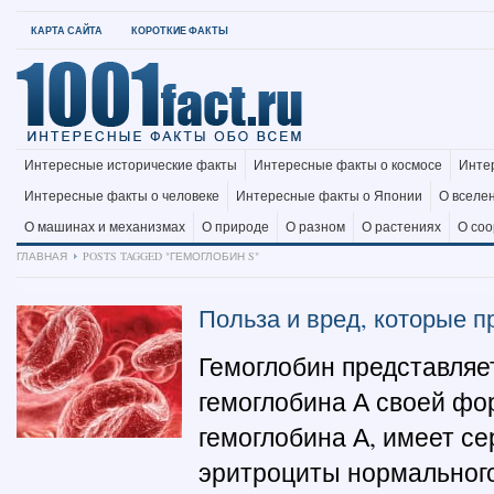
КАРТА САЙТА
КОРОТКИЕ ФАКТЫ
Интересные исторические факты
Интересные факты о космосе
Инте
Интересные факты о человеке
Интересные факты о Японии
О вселе
О машинах и механизмах
О природе
О разном
О растениях
О со
ГЛАВНАЯ
POSTS TAGGED "ГЕМОГЛОБИН S"
Польза и вред, которые п
Гемоглобин представляет
гемоглобина А своей фор
гемоглобина А, имеет с
эритроциты нормального