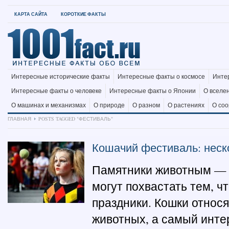
КАРТА САЙТА
КОРОТКИЕ ФАКТЫ
Интересные исторические факты
Интересные факты о космосе
Инте
Интересные факты о человеке
Интересные факты о Японии
О вселе
О машинах и механизмах
О природе
О разном
О растениях
О со
ГЛАВНАЯ
POSTS TAGGED "ФЕСТИВАЛЬ"
Кошачий фестиваль: неск
Памятники животным — 
могут похвастать тем, ч
праздники. Кошки относя
животных, а самый инте